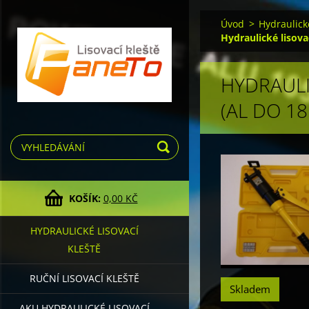
Úvod
>
Hydraulické
Hydraulické lisov
HYDRAULI
(AL DO 1
KOŠÍK:
0,00 KČ
HYDRAULICKÉ LISOVACÍ
KLEŠTĚ
RUČNÍ LISOVACÍ KLEŠTĚ
Skladem
AKU HYDRAULICKÉ LISOVACÍ