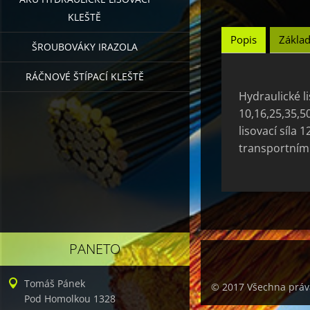
KLEŠTĚ
Popis
Základ
ŠROUBOVÁKY IRAZOLA
RÁČNOVÉ ŠTÍPACÍ KLEŠTĚ
Hydraulické l
10,16,25,35,5
lisovací síla
transportním 
PANETO
Tomáš Pánek
© 2017 Všechna práv
Pod Homolkou 1328