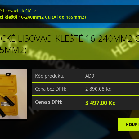
 lisovací kleště
>
ací kleště 16-240mm2 Cu (Al do 185mm2)
CKÉ LISOVACÍ KLEŠTĚ 16-240MM2 
85MM2)
Kód produktu:
AD9
Cena bez DPH:
2 890,08 Kč
Cena s DPH:
3 497,00 Kč