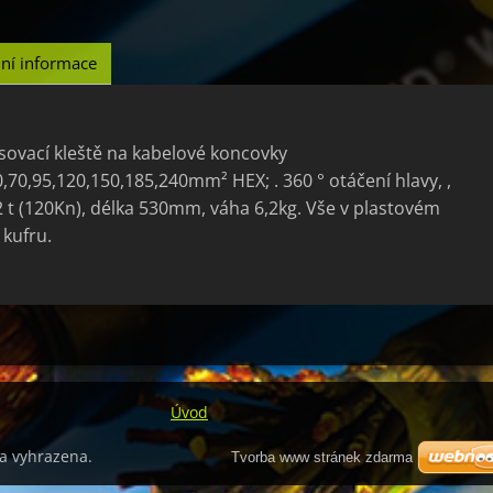
ní informace
isovací kleště na kabelové koncovky
0,70,95,120,150,185,240mm² HEX; . 360 ° otáčení hlavy, ,
 12 t (120Kn), délka 530mm, váha 6,2kg. Vše v plastovém
kufru.
Úvod
a vyhrazena.
Tvorba www stránek zdarma